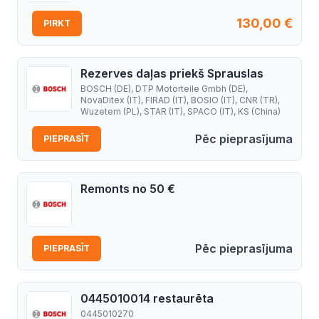
130,00
€
PIRKT
Rezerves daļas priekš Sprauslas
BOSCH (DE), DTP Motorteile Gmbh (DE),
NovaDitex (IT), FIRAD (IT), BOSIO (IT), CNR (TR),
Wuzetem (PL), STAR (IT), SPACO (IT), KS (China)
Pēc pieprasījuma
PIEPRASĪT
Remonts no 50 €
Pēc pieprasījuma
PIEPRASĪT
0445010014 restaurēta
0445010270