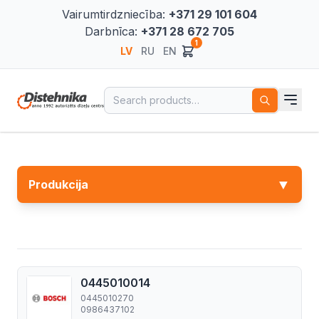
Vairumtirdzniecība:
+371 29 101 604
Darbnīca:
+371 28 672 705
1
LV
RU
EN
Search for:
▼
Produkcija
0445010014
0445010270
0986437102