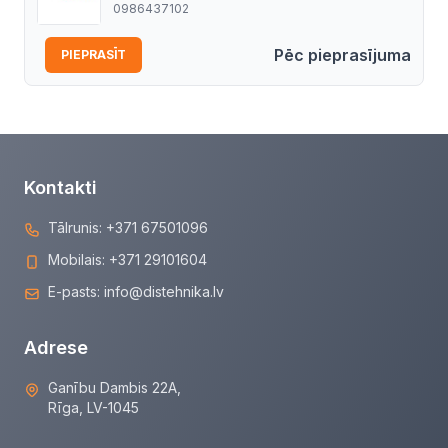
0986437102
Pēc pieprasījuma
PIEPRASĪT
Kontakti
Tālrunis:
+371 67501096
Mobilais:
+371 29101604
E-pasts:
info@distehnika.lv
Adrese
Ganību Dambis 22A,
Rīga, LV-1045