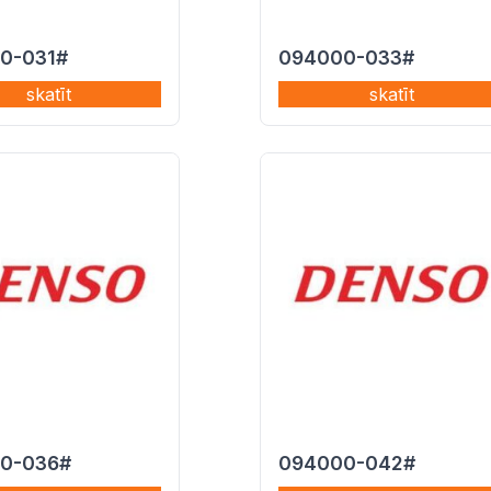
0-031#
094000-033#
skatīt
skatīt
0-036#
094000-042#