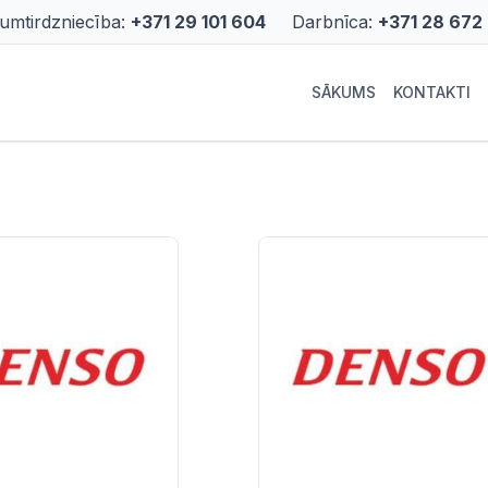
rumtirdzniecība:
+371 29 101 604
Darbnīca:
+371 28 672
SĀKUMS
KONTAKTI