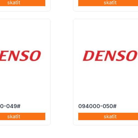
skatīt
skatīt
0-049#
094000-050#
skatīt
skatīt