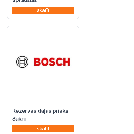
Sprauslas
skatīt
Rezerves daļas priekš
Sukni
skatīt