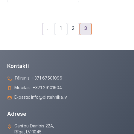
←
1
2
3
Kontakti
Tālrunis:
+371 67501096
Mobilais:
+371 29101604
E-pasts:
info@distehnika.lv
Adrese
Ganību Dambis 22A,
Rīga, LV-1045