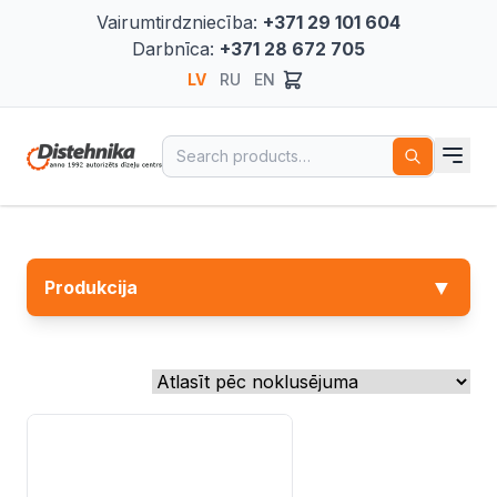
Vairumtirdzniecība:
+371 29 101 604
Darbnīca:
+371 28 672 705
LV
RU
EN
Search for:
▼
Produkcija