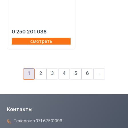
0 250 201 038
смотреть
1
2
3
4
5
6
→
Контакты
Телефон:
+371 67501096