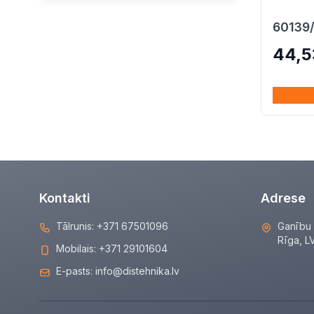
60139
44,
Kontakti
Adrese
Tālrunis:
+371 67501096
Ganību 
Rīga, L
Mobilais:
+371 29101604
E-pasts:
info@distehnika.lv