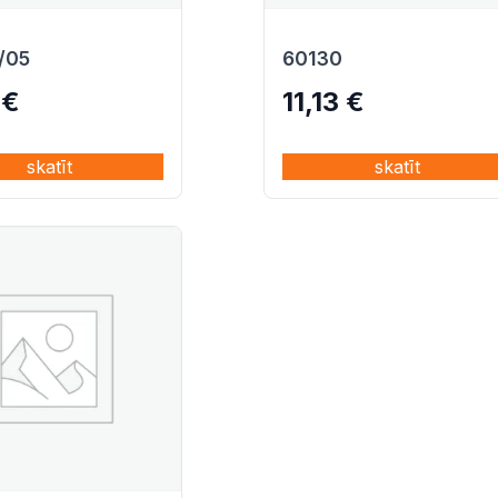
/05
60130
0
€
11,13
€
skatīt
skatīt