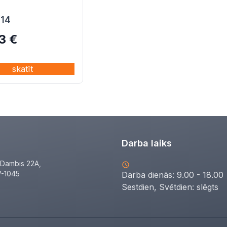
/14
53
€
skatīt
Darba laiks
Dambis 22A,
V-1045
Darba dienās: 9.00 - 18.00
Sestdien, Svētdien:
slēgts