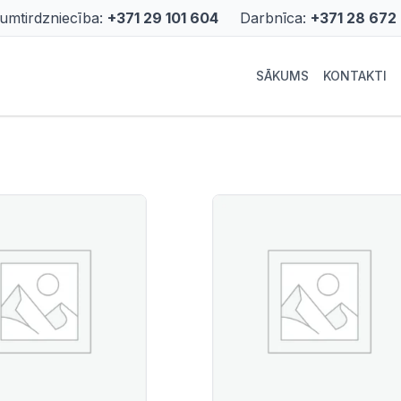
rumtirdzniecība:
+371 29 101 604
Darbnīca:
+371 28 672
SĀKUMS
KONTAKTI