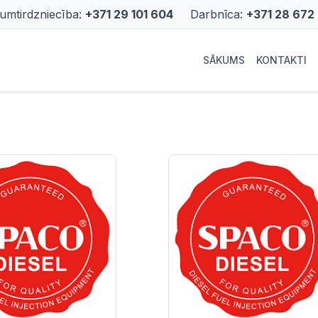
rumtirdzniecība:
+371 29 101 604
Darbnīca:
+371 28 672
SĀKUMS
KONTAKTI