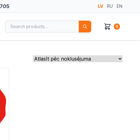
 705
LV
RU
EN
Search for:
0