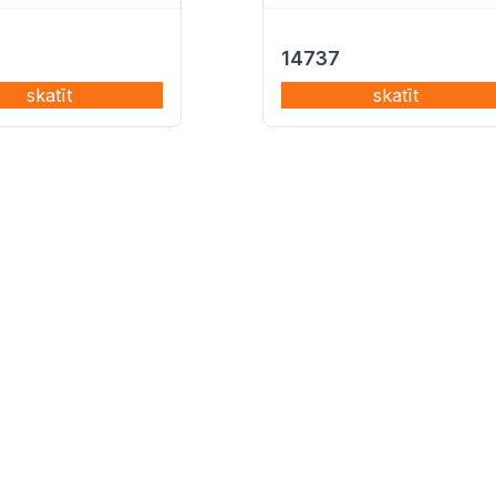
14737
skatīt
skatīt