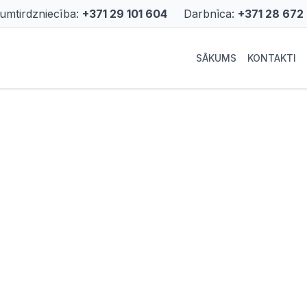
rumtirdzniecība:
+371 29 101 604
Darbnīca:
+371 28 672
SĀKUMS
KONTAKTI