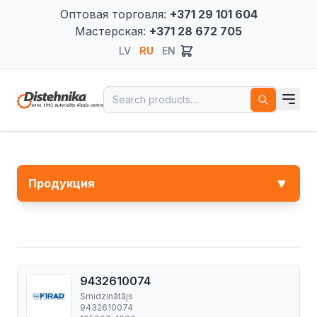
Оптовая торговля:
+371 29 101 604
Мастерская:
+371 28 672 705
LV
RU
EN
Search for:
▼
Продукция
9432610074
Smidzinātājs
9432610074