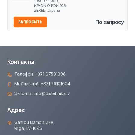
105007-1080
NP-DN O PDN 108
ZEXEL, Japāna
По запросу
ЗАПРОСИТЬ
Контакты
Телефон:
+371 67501096
Мобильный:
+371 29101604
Э-почта:
info@distehnika.lv
Адрес
Ganību Dambis 22A,
Rīga, LV-1045