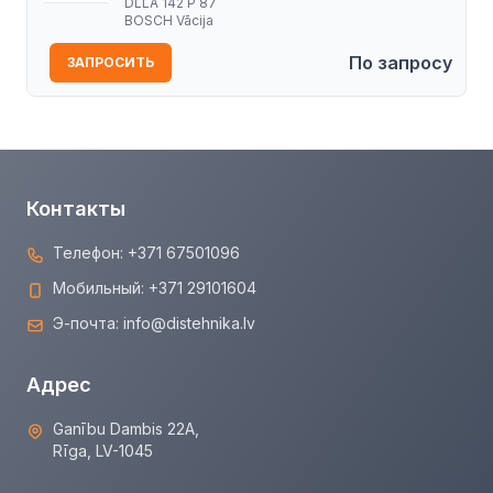
DLLA 142 P 87
BOSCH Vācija
По запросу
ЗАПРОСИТЬ
Контакты
Телефон:
+371 67501096
Мобильный:
+371 29101604
Э-почта:
info@distehnika.lv
Адрес
Ganību Dambis 22A,
Rīga, LV-1045