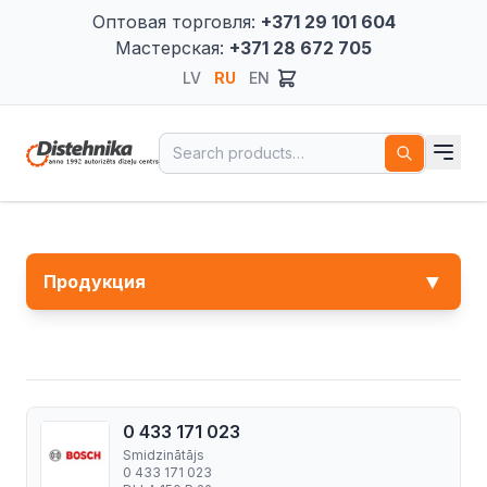
Оптовая торговля:
+371 29 101 604
Мастерская:
+371 28 672 705
LV
RU
EN
Search for:
▼
Продукция
0 433 171 023
Smidzinātājs
0 433 171 023