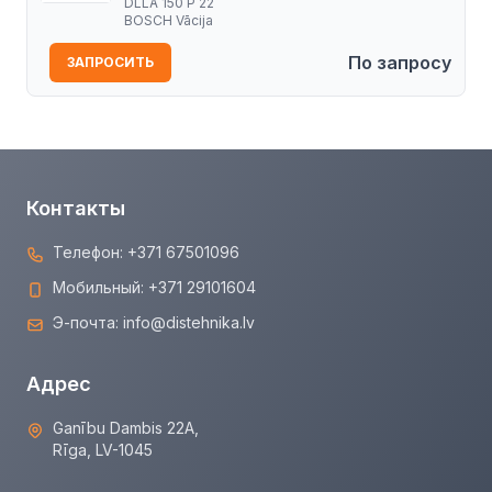
DLLA 150 P 22
BOSCH Vācija
По запросу
ЗАПРОСИТЬ
Контакты
Телефон:
+371 67501096
Мобильный:
+371 29101604
Э-почта:
info@distehnika.lv
Адрес
Ganību Dambis 22A,
Rīga, LV-1045