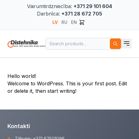
Vairumtirdzniecība:
+371 29 101 604
Darbnīca:
+371 28 672 705
LV
RU
EN
Search for:
Hello world!
Welcome to WordPress. This is your first post. Edit
or delete it, then start writing!
Kontakti
Tālrunis:
+371 67501096