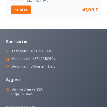
DLLA 152 P 947
41,00
€
КУПИТЬ
Контакты
Телефон:
+371 67501096
Мобильный:
+371 29101604
Э-почта:
info@distehnika.lv
Адрес
Ganību Dambis 22A,
Rīga, LV-1045