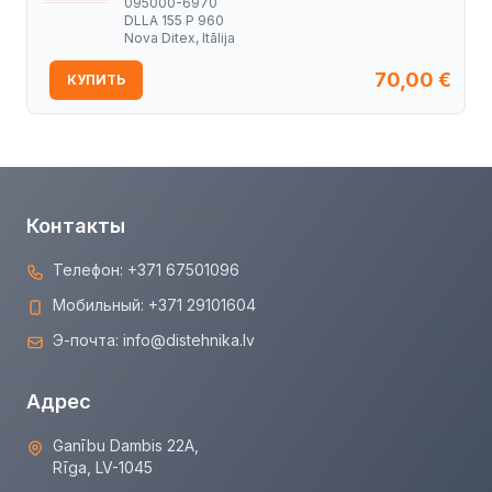
095000-6970
DLLA 155 P 960
Nova Ditex, Itālija
70,00
€
КУПИТЬ
Контакты
Телефон:
+371 67501096
Мобильный:
+371 29101604
Э-почта:
info@distehnika.lv
Адрес
Ganību Dambis 22A,
Rīga, LV-1045