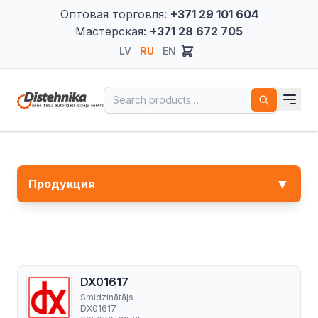
Оптовая торговля:
+371 29 101 604
Мастерская:
+371 28 672 705
LV
RU
EN
Search for:
▼
Продукция
DX01617
Smidzinātājs
DX01617