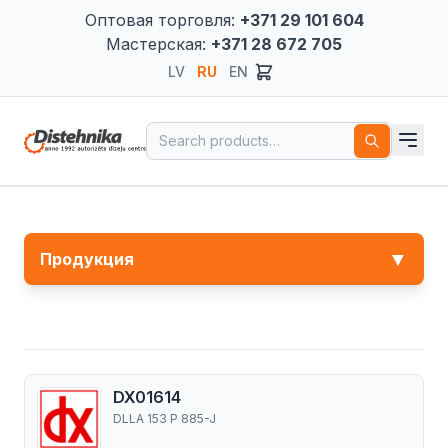
Оптовая торговля:
+371 29 101 604
Мастерская:
+371 28 672 705
LV
RU
EN
Search for:
▼
Продукция
DX01614
DLLA 153 P 885-J