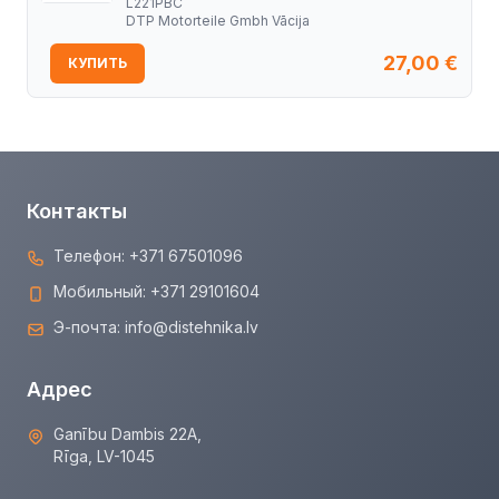
L221PBC
DTP Motorteile Gmbh Vācija
27,00
€
КУПИТЬ
Контакты
Телефон:
+371 67501096
Мобильный:
+371 29101604
Э-почта:
info@distehnika.lv
Адрес
Ganību Dambis 22A,
Rīga, LV-1045