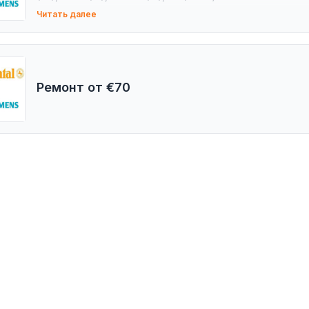
BOSIO (IT), Wuzetem (PL), STAR (IT), SPACO (IT), CNR (TR)
Читать далее
Ремонт от €70