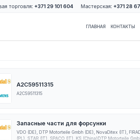
вая торговля:
+371 29 101 604
Мастерская:
+371 28 6
ГЛАВНАЯ
КОНТАКТЫ
A2C59511315
A2C59511315
Запасные части для форсунки
VDO (DE), DTP Motorteile Gmbh (DE), NovaDitex (IT), FIRA
(PL), STAR (IT), SPACO (IT), KS (China)DTP Motorteile Gmbh