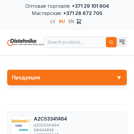
Оптовая торговля:
+371 29 101 604
Мастерская:
+371 28 672 705
LV
RU
EN
Search for:
▼
Продукция
A2C53341464
A2C53341464
5WS40836