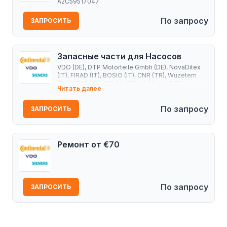
A2C59517047
По запросу
ЗАПРОСИТЬ
Запасные части для Насосов
VDO (DE), DTP Motorteile Gmbh (DE), NovaDitex
(IT), FIRAD (IT), BOSIO (IT), CNR (TR), Wuzetem
(PL), STAR (IT), SPACO (IT), KS (China)DTP
Читать далее
Motorteile Gmbh (DE), NovaDitex (IT), FIRAD (IT),
BOSIO (IT), Wuzetem (PL), STAR (IT), SPACO (IT),
CNR (TR), KS (China)
По запросу
ЗАПРОСИТЬ
Ремонт от €70
По запросу
ЗАПРОСИТЬ