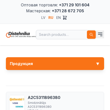
Оптовая торговля:
+371 29 101 604
Мастерская:
+371 28 672 705
LV
RU
EN
Search for:
▼
Продукция
A2C5311896380
Smidzinātājs
A2C5311896380