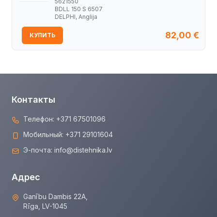
5621550
BDLL 150 S 6507
DELPHI, Anglija
82,00
€
КУПИТЬ
Контакты
Телефон:
+371 67501096
Мобильный:
+371 29101604
Э-почта:
info@distehnika.lv
Адрес
Ganību Dambis 22A,
Rīga, LV-1045