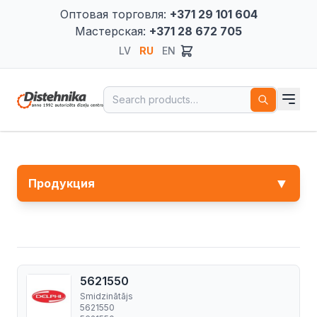
Оптовая торговля:
+371 29 101 604
Мастерская:
+371 28 672 705
LV
RU
EN
Search for:
▼
Продукция
5621550
Smidzinātājs
5621550