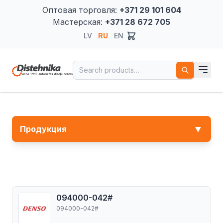
Оптовая торговля:
+371 29 101 604
Мастерская:
+371 28 672 705
LV
RU
EN
Search for:
▼
Продукция
094000-042#
094000-042#