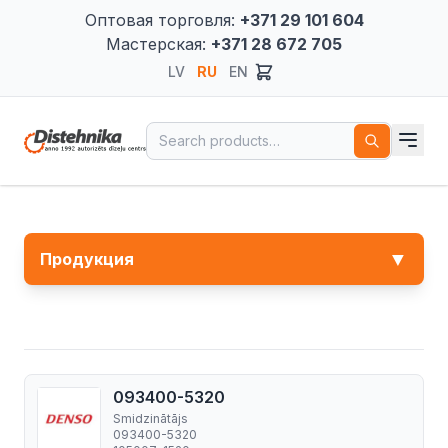
Оптовая торговля:
+371 29 101 604
Мастерская:
+371 28 672 705
LV
RU
EN
Search for:
▼
Продукция
093400-5320
Smidzinātājs
093400-5320