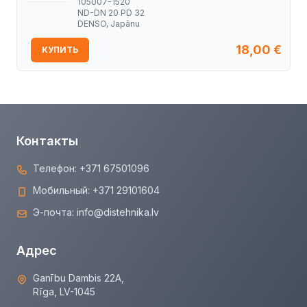
105007-1520
ND-DN 20 PD 32
DENSO, Japānu
18,00
€
КУПИТЬ
Контакты
Телефон:
+371 67501096
Мобильный:
+371 29101604
Э-почта:
info@distehnika.lv
Адрес
Ganību Dambis 22A,
Rīga, LV-1045