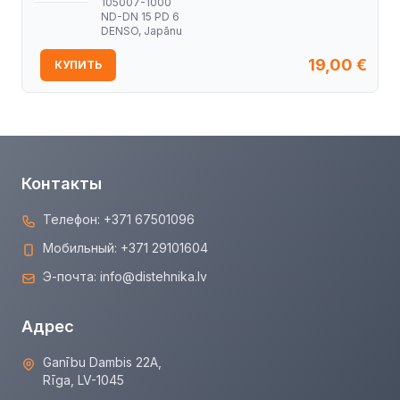
105007-1000
ND-DN 15 PD 6
DENSO, Japānu
19,00
€
КУПИТЬ
Контакты
Телефон:
+371 67501096
Мобильный:
+371 29101604
Э-почта:
info@distehnika.lv
Адрес
Ganību Dambis 22A,
Rīga, LV-1045