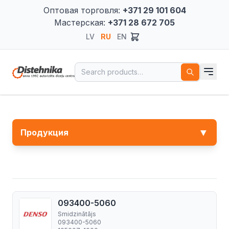
Оптовая торговля:
+371 29 101 604
Мастерская:
+371 28 672 705
LV
RU
EN
Search for:
▼
Продукция
093400-5060
Smidzinātājs
093400-5060