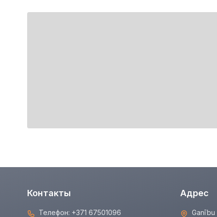
Контакты
Адрес
Телефон:
+371 67501096
Ganību 