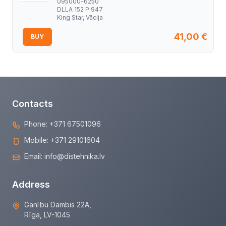
095000-6250
DLLA 152 P 947
King Star, Vācija
41,00
€
BUY
Contacts
Phone:
+371 67501096
Mobile:
+371 29101604
Email:
info@distehnika.lv
Address
Ganību Dambis 22A,
Rīga, LV-1045