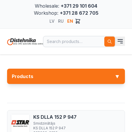
Wholesale:
+371 29 101 604
Workshop:
+371 28 672 705
LV
RU
EN
Search for:
▼
Products
KS DLLA 152 P 947
Smidzinātājs
KS DLLA 152 P 947