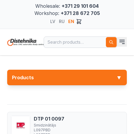
Wholesale:
+371 29 101 604
Workshop:
+371 28 672 705
LV
RU
EN
Search for:
▼
Products
DTP 01 0097
Smidzinātājs
L097PBD