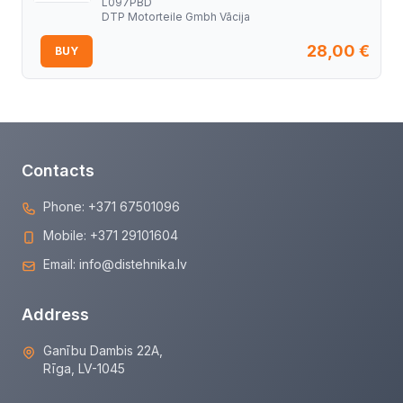
L097PBD
DTP Motorteile Gmbh Vācija
28,00
€
BUY
Contacts
Phone:
+371 67501096
Mobile:
+371 29101604
Email:
info@distehnika.lv
Address
Ganību Dambis 22A,
Rīga, LV-1045