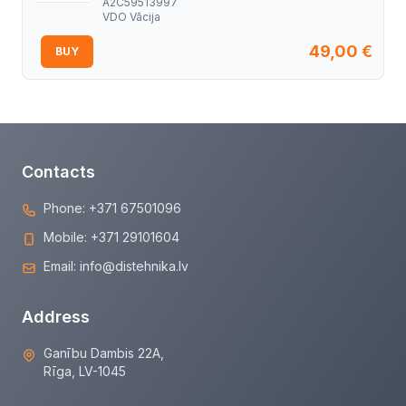
A2C59513997
VDO Vācija
49,00
€
BUY
Contacts
Phone:
+371 67501096
Mobile:
+371 29101604
Email:
info@distehnika.lv
Address
Ganību Dambis 22A,
Rīga, LV-1045