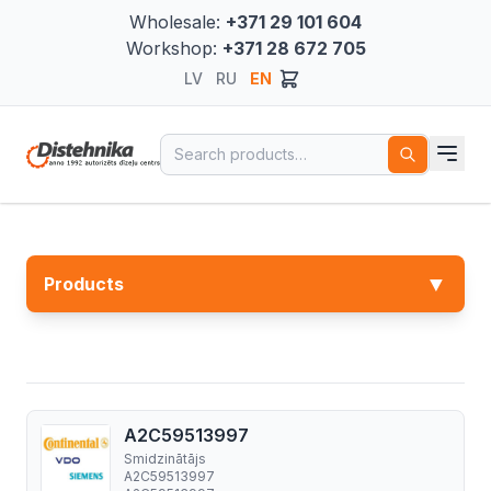
Wholesale:
+371 29 101 604
Workshop:
+371 28 672 705
LV
RU
EN
Search for:
▼
Products
A2C59513997
Smidzinātājs
A2C59513997