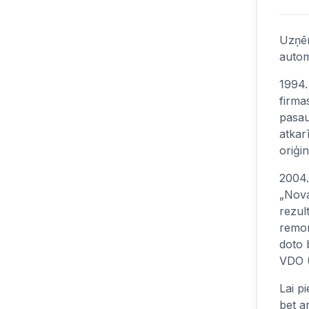
Uzņēm
auto
1994.
firma
pasau
atkar
oriģi
2004.
„Nova
rezul
remon
doto 
VDO (
Lai p
bet a