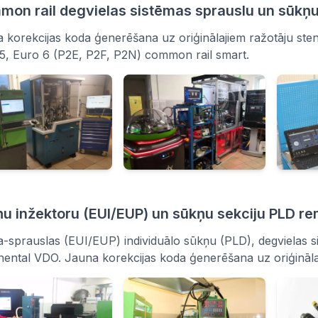
on rail degvielas sistēmas sprauslu un sūkņu
 korekcijas koda ģenerēšana uz oriģinālajiem ražotāju ste
5, Euro 6 (P2E, P2F, P2N) common rail smart.
u inžektoru (EUI/EUP) un sūkņu sekciju PLD re
-sprauslas (EUI/EUP) individuālo sūkņu (PLD), degvielas 
nental VDO. Jauna korekcijas koda ģenerēšana uz oriģināla