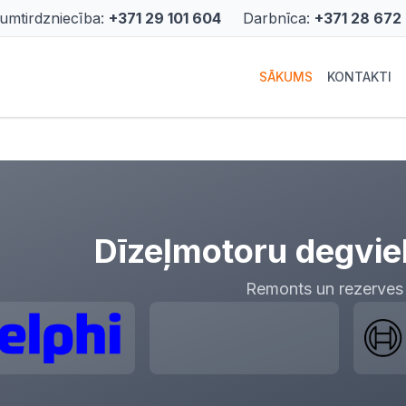
rumtirdzniecība:
+371 29 101 604
Darbnīca:
+371 28 672
SĀKUMS
KONTAKTI
Dīzeļmotoru degvie
Remonts un rezerves