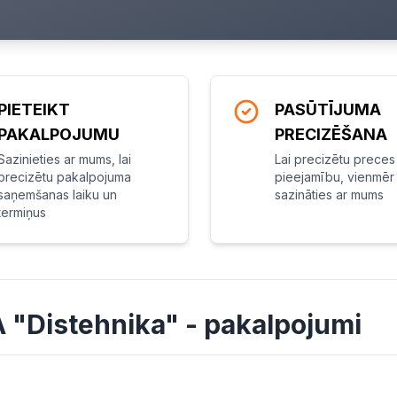
PIETEIKT
PASŪTĪJUMA
PAKALPOJUMU
PRECIZĒŠANA
Sazinieties ar mums, lai
Lai precizētu preces
precizētu pakalpojuma
pieejamību, vienmēr 
saņemšanas laiku un
sazināties ar mums
termiņus
A "Distehnika" - pakalpojumi