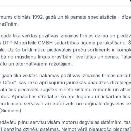
ums dibināts 1992. gadā un tā pamata specializācija – dīze
mašīnām.
 gadā tika veiktas pozitīvas izmaiņas firmas darbā un piedāvā
s DTP Motorteile GMBH sadarbības līguma parakstīšanu. Šī 
lē. Uz šo brīdi mūsu piedāvātais preču sortiments ir komple
ībā no mūsdienu tirgus prasībām, kvalitātes un cenas. Tāta
nālu un alternatīvajiem ražotājiem.
 gadā tika veiktas nākamās pozitīvās izmaiņas firmas darbīb
 Ditex”, kas ražo aprīkojumu jaunākās paaudzes dīzeļdegv
tātā tiek piedāvāts augstāk minēto sistēmu remonts un attiec
tus. Apmācības strādāt ar šo aprīkojumu un iekārtām tiek
brīdi mūsu serviss ir arī autorizēts no oriģinālo degvielas 
Siemens).
iedāvātu pilnu servisu visām motoru degvielas sistēmām, tas p
rī benzīna dzinēju sistēmas. Ņemot vērā pieaugošo pieprasīj