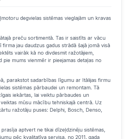
ļmotoru degvielas sistēmas vieglajām un kravas
tajā preču sortimentā. Tas ir saistīts ar vācu
firma jau daudzus gadus strādā šajā jomā visā
ktēts vairāk kā no divdesmit ražotājiem,
d pie mums vienmēr ir pieejamas detaļas no
ā, parakstot sadarbības līgumu ar Itālijas firmu
ielas sistēmas pārbaudei un remontam. Tā
īgais iekārtas, lai veiktu pārbaudes un
 veiktas mūsu mācību tehniskajā centrā. Uz
iekārtu ražotāju puses: Delphi, Bosch, Denso,
rasīja aptvert ne tikai dīzeļdzinēju sistēmas,
umu pēc kvalitatīva servisa, no 2011. gada