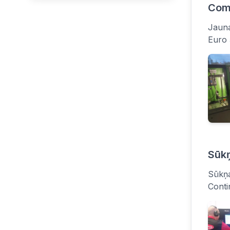
Comm
Jauna
Euro 
Sūkņ
Sūkņa
Conti