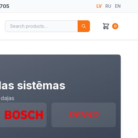
 705
LV
RU
EN
Search for:
0
las sistēmas
 daļas