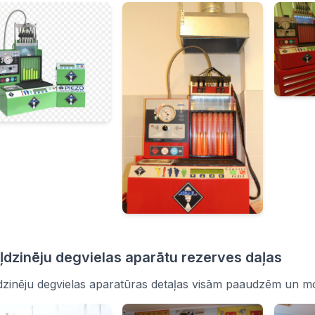
ļdzinēju degvielas aparātu rezerves daļas
dzinēju degvielas aparatūras detaļas visām paaudzēm un mo