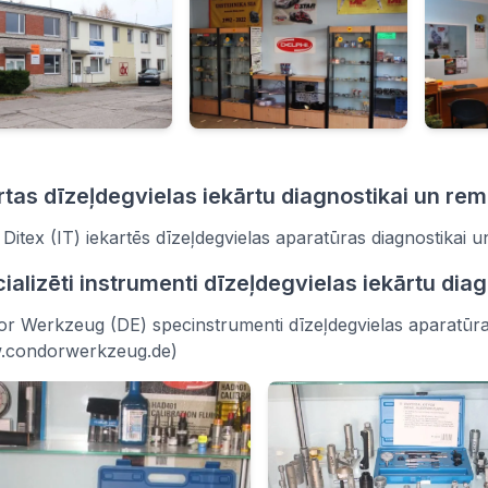
rtas dīzeļdegvielas iekārtu diagnostikai un r
Ditex (IT) iekartēs dīzeļdegvielas aparatūras diagnostikai 
ializēti instrumenti dīzeļdegvielas iekārtu di
r Werkzeug (DE) specinstrumenti dīzeļdegvielas aparatūr
.condorwerkzeug.de)