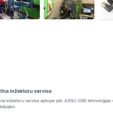
īna inžektoru serviss
na inžektoru servisa apkope pēc ASNU (GB) tehnoloģijas u
ikācijām.