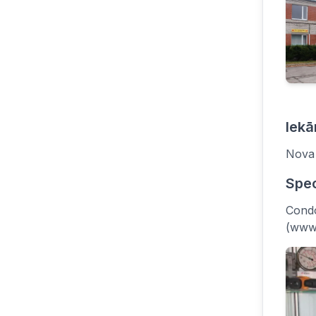
Iekā
Nova 
Spec
Condo
(www